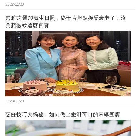
2023/11/20
趙雅芝曬70歲生日照，終于肯坦然接受衰老了，沒
美顏皺紋這麼真實
2023/11/20
烹飪技巧大揭秘：如何做出嫩滑可口的麻婆豆腐