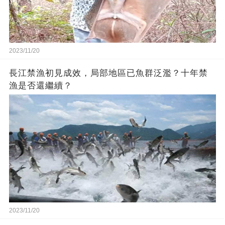
2023/11/20
長江禁漁初見成效，局部地區已魚群泛濫？十年禁
漁是否還繼續？
2023/11/20