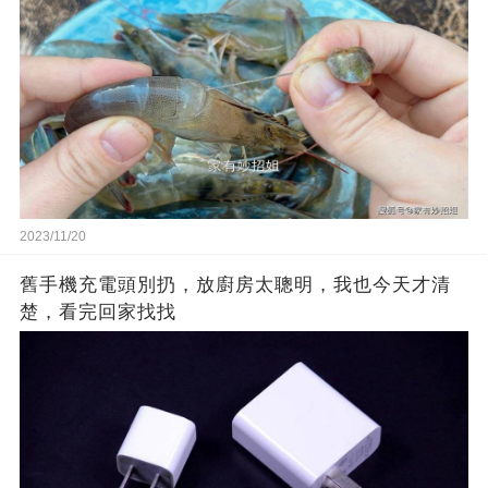
2023/11/20
舊手機充電頭別扔，放廚房太聰明，我也今天才清
楚，看完回家找找