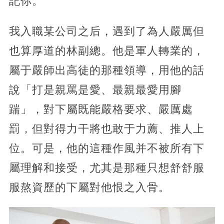
記你。
我入職某公司之后，遇到了為人嚴厲但
也算厚道的林副總。他是軍人轉業的，
屬于嚴師出高徒的那種領導，用他的話
說「打是親罵是愛、最親最愛用腳
踹」，對下屬既能嚴格要求、嚴厲處
罰，但對得力干將也敢于力薦、推人上
位。可是，他的這種作風并不被所有下
屬理解和接受，尤其是那種只想舒舒服
服熬資歷的下屬對他恨之入骨。