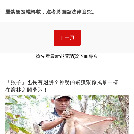
嚴禁無授權轉載，違者將面臨法律追究。
下一頁
搶先看最新趣聞請贊下面專頁
「猴子」也長有翅膀？神秘的飛狐猴像風箏一樣，
在叢林之間滑翔！