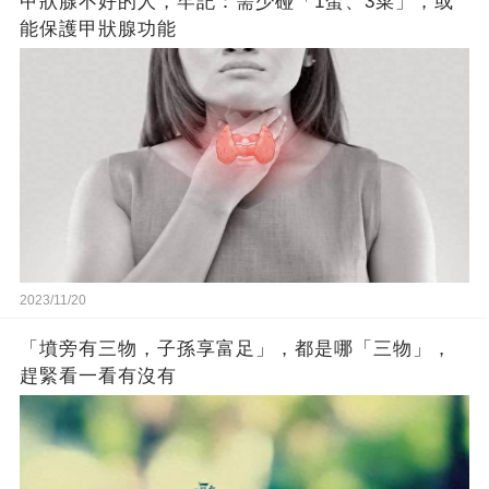
甲狀腺不好的人，牢記：需少碰「1蛋、3菜」，或
能保護甲狀腺功能
2023/11/20
「墳旁有三物，子孫享富足」，都是哪「三物」，
趕緊看一看有沒有