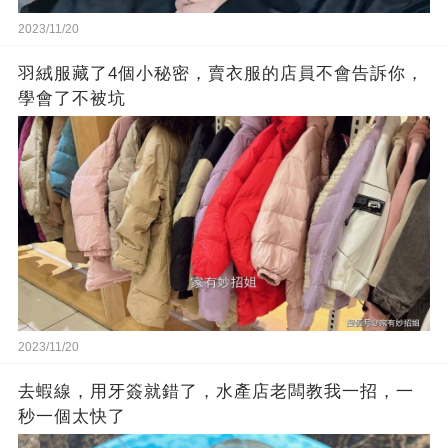
2023/11/20
羽絨服藏了4個小秘密，賣衣服的店員不會告訴你，
學會了不被坑
2023/11/20
去蝦線，用牙簽就錯了，水產店老闆教我一招，一
秒一個太快了