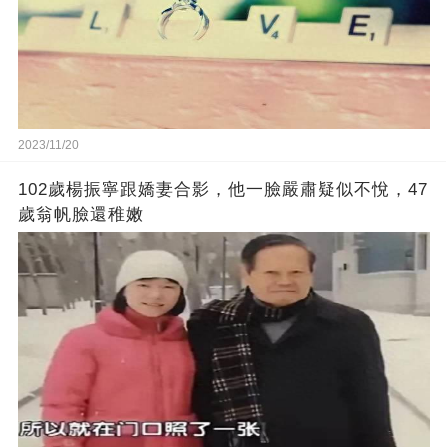
2023/11/20
102歲楊振寧跟嬌妻合影，他一臉嚴肅疑似不悅，47
歲翁帆臉還稚嫩