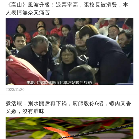
《高山》風波升級！退票率高，張校長被消費，本
人表情無奈又痛苦
2023/11/20
煮活蝦，別水開后再下鍋，廚師教你6招，蝦肉又香
又嫩，沒有腥味