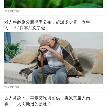
2023/11/20
老人年齡劃分新標準公布，超過多少算「老年
人」？3件事別忘了做
2023/11/20
古人常說：「再餓莫吃墳前供，再累莫坐人肉
凳」，人肉凳指的是啥？