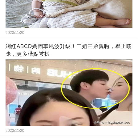
2023/11/20
網紅ABCD媽翻車風波升級！二姐三弟親吻，舉止曖
昧，更多槽點被扒
2023/11/20