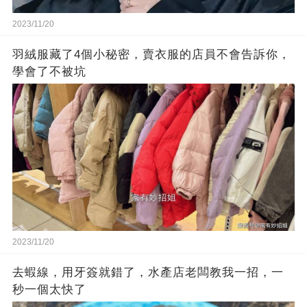
2023/11/20
羽絨服藏了4個小秘密，賣衣服的店員不會告訴你，
學會了不被坑
2023/11/20
去蝦線，用牙簽就錯了，水產店老闆教我一招，一
秒一個太快了