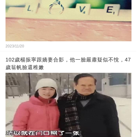
2023/11/20
102歲楊振寧跟嬌妻合影，他一臉嚴肅疑似不悅，47
歲翁帆臉還稚嫩