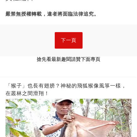
嚴禁無授權轉載，違者將面臨法律追究。
下一頁
搶先看最新趣聞請贊下面專頁
「猴子」也長有翅膀？神秘的飛狐猴像風箏一樣，
在叢林之間滑翔！