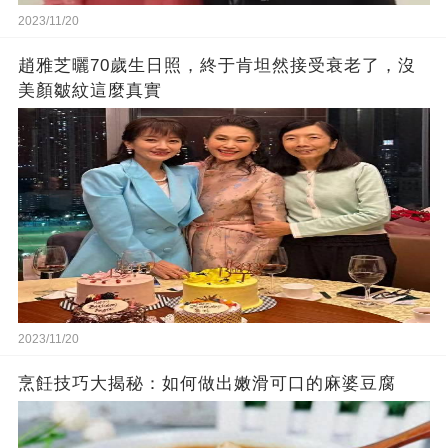
2023/11/20
趙雅芝曬70歲生日照，終于肯坦然接受衰老了，沒
美顏皺紋這麼真實
2023/11/20
烹飪技巧大揭秘：如何做出嫩滑可口的麻婆豆腐