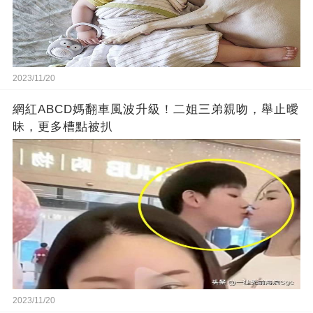
2023/11/20
網紅ABCD媽翻車風波升級！二姐三弟親吻，舉止曖
昧，更多槽點被扒
2023/11/20