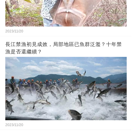
2023/11/20
長江禁漁初見成效，局部地區已魚群泛濫？十年禁
漁是否還繼續？
2023/11/20