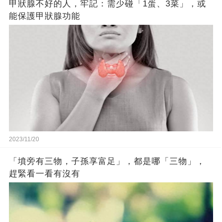
甲狀腺不好的人，牢記：需少碰「1蛋、3菜」，或
能保護甲狀腺功能
2023/11/20
「墳旁有三物，子孫享富足」，都是哪「三物」，
趕緊看一看有沒有