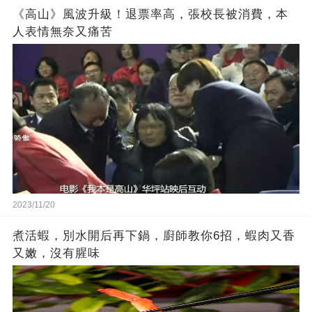
《高山》風波升級！退票率高，張校長被消費，本
人表情無奈又痛苦
2023/11/20
煮活蝦，別水開后再下鍋，廚師教你6招，蝦肉又香
又嫩，沒有腥味