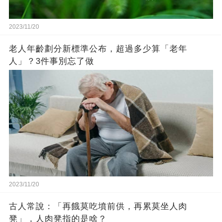
2023/11/20
老人年齡劃分新標準公布，超過多少算「老年
人」？3件事別忘了做
2023/11/20
古人常說：「再餓莫吃墳前供，再累莫坐人肉
凳」，人肉凳指的是啥？