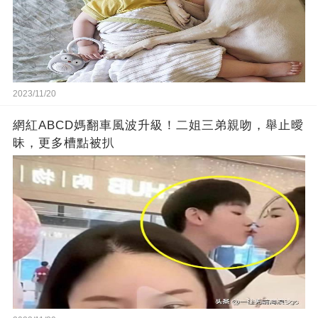
2023/11/20
網紅ABCD媽翻車風波升級！二姐三弟親吻，舉止曖
昧，更多槽點被扒