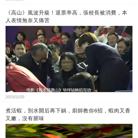
《高山》風波升級！退票率高，張校長被消費，本
人表情無奈又痛苦
2023/11/20
煮活蝦，別水開后再下鍋，廚師教你6招，蝦肉又香
又嫩，沒有腥味