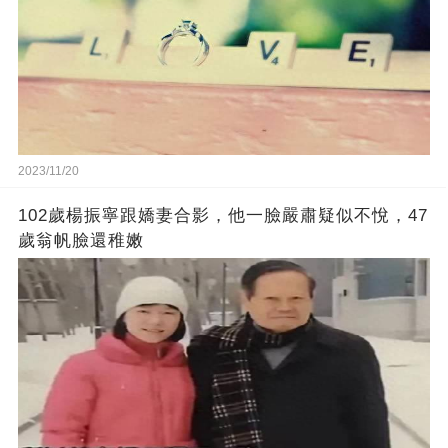
2023/11/20
102歲楊振寧跟嬌妻合影，他一臉嚴肅疑似不悅，47
歲翁帆臉還稚嫩