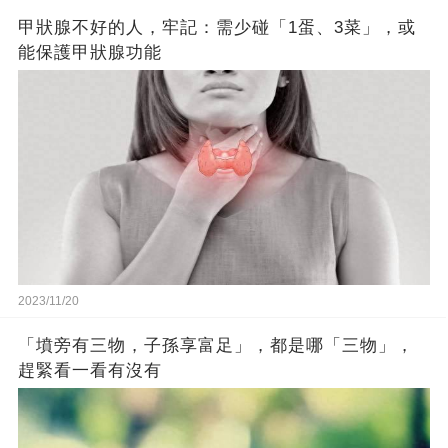
甲狀腺不好的人，牢記：需少碰「1蛋、3菜」，或
能保護甲狀腺功能
2023/11/20
「墳旁有三物，子孫享富足」，都是哪「三物」，
趕緊看一看有沒有