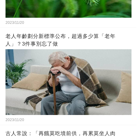
2023/11/20
老人年齡劃分新標準公布，超過多少算「老年
人」？3件事別忘了做
2023/11/20
古人常說：「再餓莫吃墳前供，再累莫坐人肉