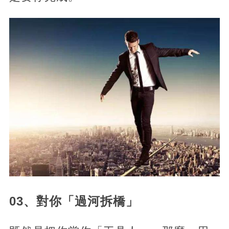
03、對你「過河拆橋」