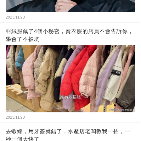
2023/11/20
羽絨服藏了4個小秘密，賣衣服的店員不會告訴你，
學會了不被坑
2023/11/20
去蝦線，用牙簽就錯了，水產店老闆教我一招，一
秒一個太快了