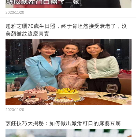
2023/11/20
趙雅芝曬70歲生日照，終于肯坦然接受衰老了，沒
美顏皺紋這麼真實
2023/11/20
烹飪技巧大揭秘：如何做出嫩滑可口的麻婆豆腐