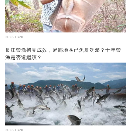
2023/11/20
長江禁漁初見成效，局部地區已魚群泛濫？十年禁
漁是否還繼續？
2023/11/20