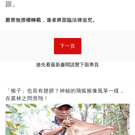
跟。
嚴禁無授權轉載，違者將面臨法律追究。
下一頁
搶先看最新趣聞請贊下面專頁
「猴子」也長有翅膀？神秘的飛狐猴像風箏一樣，
在叢林之間滑翔！