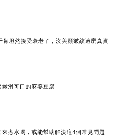
終于肯坦然接受衰老了，沒美顏皺紋這麼真實
出嫩滑可口的麻婆豆腐
它來煮水喝，或能幫助解決這4個常見問題