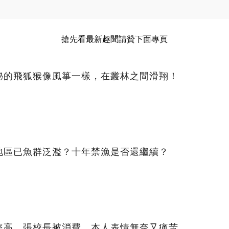
搶先看最新趣聞請贊下面專頁
秘的飛狐猴像風箏一樣，在叢林之間滑翔！
地區已魚群泛濫？十年禁漁是否還繼續？
率高，張校長被消費，本人表情無奈又痛苦