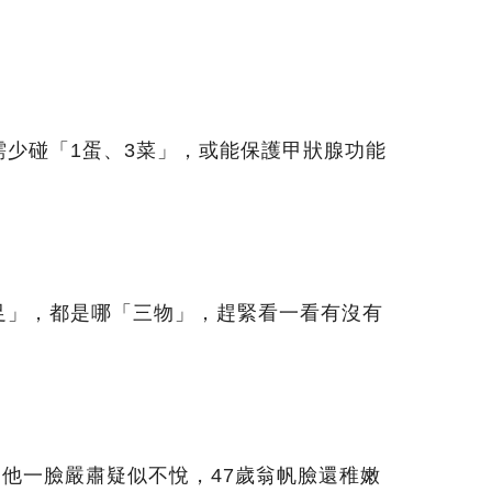
需少碰「1蛋、3菜」，或能保護甲狀腺功能
足」，都是哪「三物」，趕緊看一看有沒有
，他一臉嚴肅疑似不悅，47歲翁帆臉還稚嫩