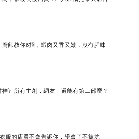
，廚師教你6招，蝦肉又香又嫩，沒有腥味
封神》所有主創，網友：還能有第二部麼？
賣衣服的店員不會告訴你，學會了不被坑