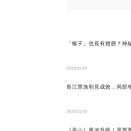
「猴子」也長有翅膀？神
2023/11/20
長江禁漁初見成效，局部
2023/11/20
《高山》風波升級！退票