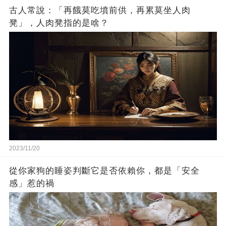
古人常說：「再餓莫吃墳前供，再累莫坐人肉
凳」，人肉凳指的是啥？
2023/11/20
從你家狗的睡姿判斷它是否依賴你，都是「安全
感」惹的禍