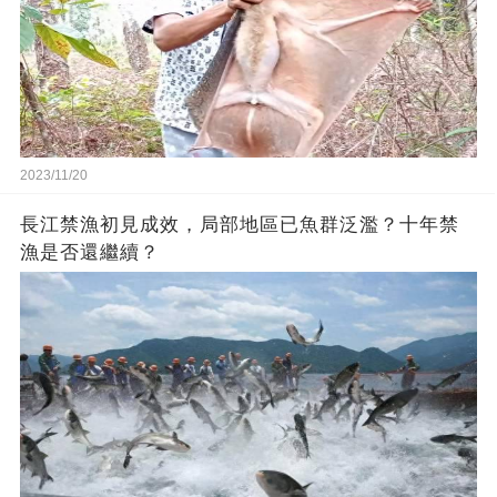
2023/11/20
長江禁漁初見成效，局部地區已魚群泛濫？十年禁
漁是否還繼續？