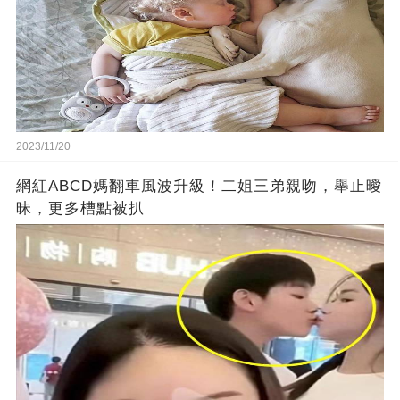
2023/11/20
網紅ABCD媽翻車風波升級！二姐三弟親吻，舉止曖
昧，更多槽點被扒