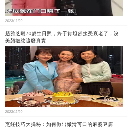
2023/11/20
趙雅芝曬70歲生日照，終于肯坦然接受衰老了，沒
美顏皺紋這麼真實
2023/11/20
烹飪技巧大揭秘：如何做出嫩滑可口的麻婆豆腐