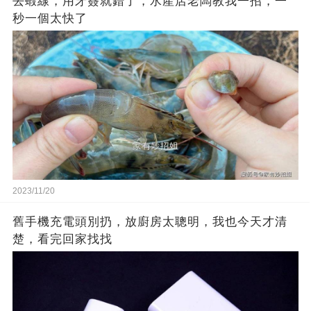
去蝦線，用牙簽就錯了，水產店老闆教我一招，一
秒一個太快了
2023/11/20
舊手機充電頭別扔，放廚房太聰明，我也今天才清
楚，看完回家找找