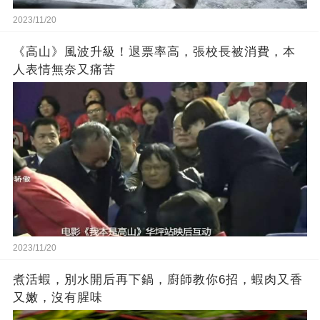
2023/11/20
《高山》風波升級！退票率高，張校長被消費，本
人表情無奈又痛苦
2023/11/20
煮活蝦，別水開后再下鍋，廚師教你6招，蝦肉又香
又嫩，沒有腥味