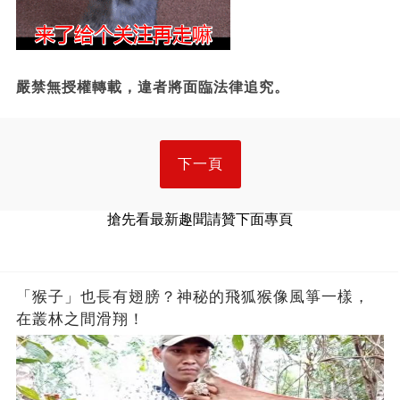
嚴禁無授權轉載，違者將面臨法律追究。
下一頁
搶先看最新趣聞請贊下面專頁
「猴子」也長有翅膀？神秘的飛狐猴像風箏一樣，
在叢林之間滑翔！