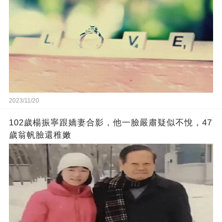
2023/11/20
102歲楊振寧跟嬌妻合影，他一臉嚴肅疑似不悅，47
歲翁帆臉還稚嫩