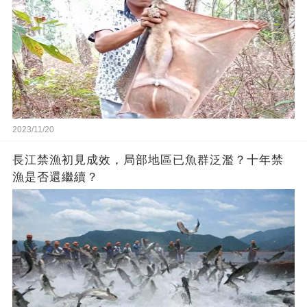
2023/11/20
長江禁漁初見成效，局部地區已魚群泛濫？十年禁
漁是否還繼續？