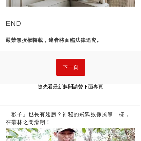
END
嚴禁無授權轉載，違者將面臨法律追究。
下一頁
搶先看最新趣聞請贊下面專頁
「猴子」也長有翅膀？神秘的飛狐猴像風箏一樣，
在叢林之間滑翔！