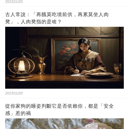
2023/11/20
古人常說：「再餓莫吃墳前供，再累莫坐人肉
凳」，人肉凳指的是啥？
2023/11/20
從你家狗的睡姿判斷它是否依賴你，都是「安全
感」惹的禍