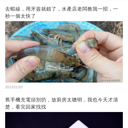
去蝦線，用牙簽就錯了，水產店老闆教我一招，一
秒一個太快了
2023/11/20
舊手機充電頭別扔，放廚房太聰明，我也今天才清
楚，看完回家找找