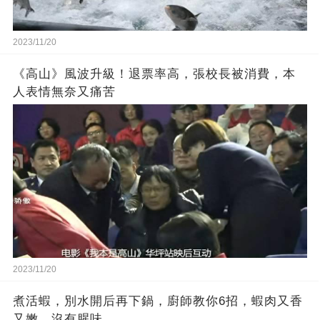
2023/11/20
《高山》風波升級！退票率高，張校長被消費，本
人表情無奈又痛苦
2023/11/20
煮活蝦，別水開后再下鍋，廚師教你6招，蝦肉又香
又嫩，沒有腥味