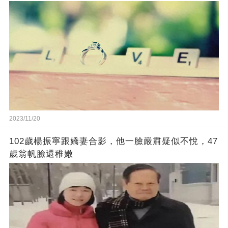
2023/11/20
102歲楊振寧跟嬌妻合影，他一臉嚴肅疑似不悅，47
歲翁帆臉還稚嫩