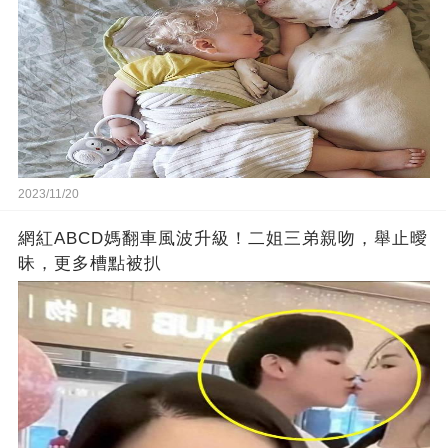
2023/11/20
網紅ABCD媽翻車風波升級！二姐三弟親吻，舉止曖
昧，更多槽點被扒