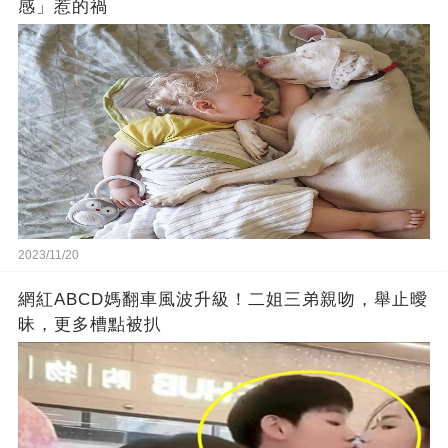
感」惹的禍
2023/11/20
網紅ABCD媽翻車風波升級！二姐三弟親吻，舉止曖
昧，更多槽點被扒