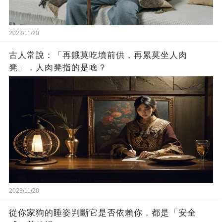
2023/11/20
古人常說：「再餓莫吃墳前供，再累莫坐人肉
凳」，人肉凳指的是啥？
2023/11/20
從你家狗的睡姿判斷它是否依賴你，都是「安全