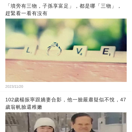
「墳旁有三物，子孫享富足」，都是哪「三物」，
趕緊看一看有沒有
2023/11/20
102歲楊振寧跟嬌妻合影，他一臉嚴肅疑似不悅，47
歲翁帆臉還稚嫩