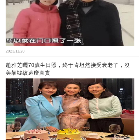
2023/11/20
趙雅芝曬70歲生日照，終于肯坦然接受衰老了，沒
美顏皺紋這麼真實