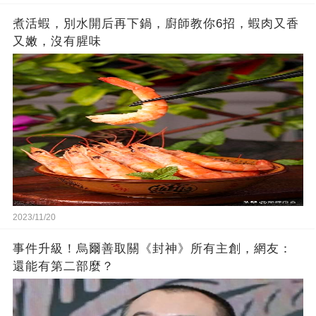
煮活蝦，別水開后再下鍋，廚師教你6招，蝦肉又香
又嫩，沒有腥味
2023/11/20
事件升級！烏爾善取關《封神》所有主創，網友：
還能有第二部麼？