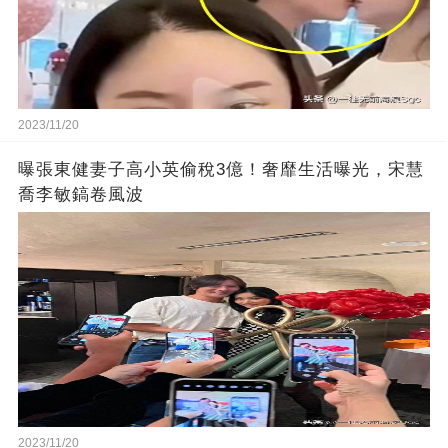
2023/11/20
曝張東健妻子高小英偷稅3億！奢靡生活曝光，宋慧
喬李敏鎬卷風波
2023/11/20