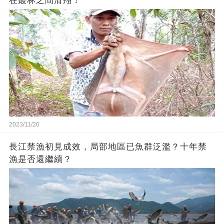
在叢林之間滑翔！
2023/11/20
長江禁漁初見成效，局部地區已魚群泛濫？十年禁
漁是否還繼續？