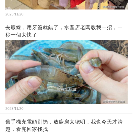
2023/11/20
去蝦線，用牙簽就錯了，水產店老闆教我一招，一
秒一個太快了
2023/11/20
舊手機充電頭別扔，放廚房太聰明，我也今天才清
楚，看完回家找找