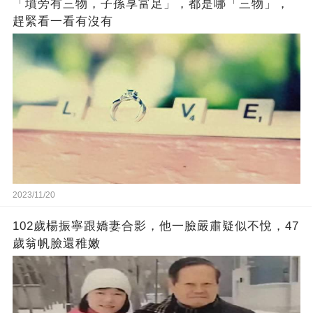
「墳旁有三物，子孫享富足」，都是哪「三物」，
趕緊看一看有沒有
2023/11/20
102歲楊振寧跟嬌妻合影，他一臉嚴肅疑似不悅，47
歲翁帆臉還稚嫩