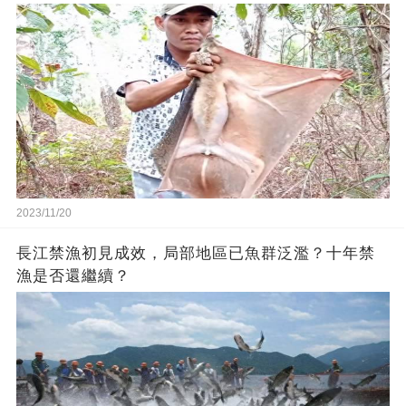
2023/11/20
長江禁漁初見成效，局部地區已魚群泛濫？十年禁
漁是否還繼續？