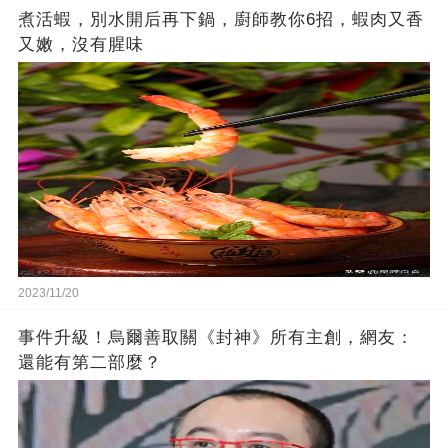
煮活蝦，別水開后再下鍋，廚師教你6招，蝦肉又香
又嫩，沒有腥味
2023/11/20
事件升級！烏爾善取關《封神》所有主創，網友：
還能有第二部麼？