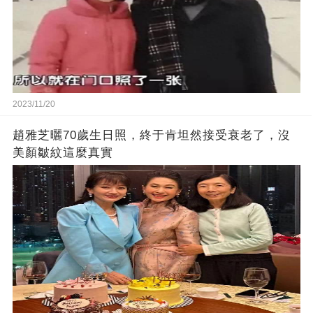
2023/11/20
趙雅芝曬70歲生日照，終于肯坦然接受衰老了，沒
美顏皺紋這麼真實