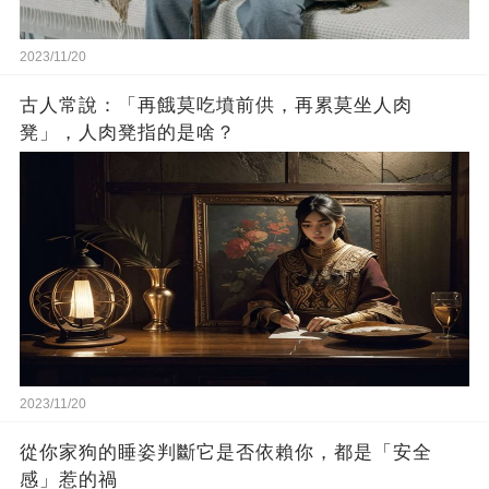
2023/11/20
古人常說：「再餓莫吃墳前供，再累莫坐人肉
凳」，人肉凳指的是啥？
2023/11/20
從你家狗的睡姿判斷它是否依賴你，都是「安全
感」惹的禍