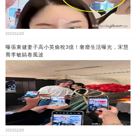
2023/11/20
曝張東健妻子高小英偷稅3億！奢靡生活曝光，宋慧
喬李敏鎬卷風波
2023/11/20