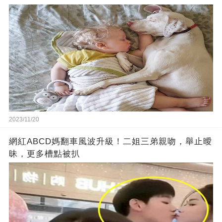
2023/11/20
網紅ABCD媽翻車風波升級！二姐三弟親吻，舉止曖
昧，更多槽點被扒