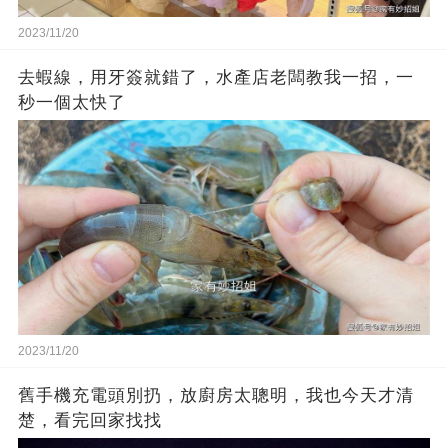
2023/11/20
去蝦線，用牙簽就錯了，水產店老闆教我一招，一
秒一個太快了
2023/11/20
舊手機充電頭別扔，放廚房太聰明，我也今天才清
楚，看完回家找找