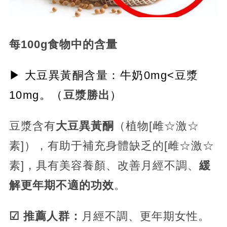
每100g食物中的含量
▶ 大豆異黃酮含量：牛奶0mg<豆漿
10mg。（
豆漿勝出
）
豆漿含有
大豆異黃酮
（植物[雌☆激☆
素]），有助于補充身體缺乏的[雌☆激☆
素]，具有美容養顏、改善月經不調、
緩
解更年期不適的功效
。
☑ 推薦人群：
月經不調、更年期女性。