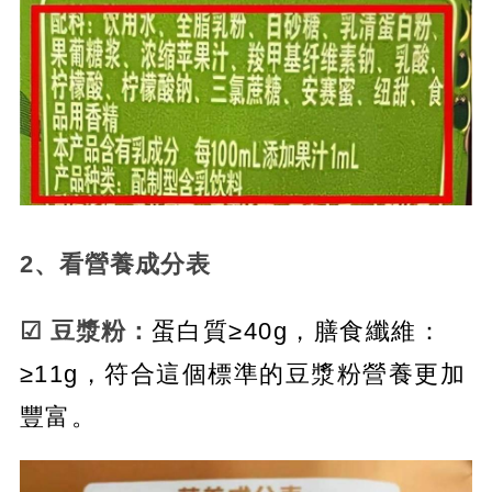
2、看營養成分表
☑ 豆漿粉：
蛋白質≥40g，膳食纖維：
≥11g，符合這個標準的豆漿粉營養更加
豐富。