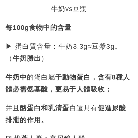
牛奶vs豆漿
每100g食物中的含量
▶ 蛋白質含量：牛奶3.3g≈豆漿3g。
（
牛奶勝出
）
牛奶中
的蛋白屬于
動物蛋白，含有8種人
體必需氨基酸，更易于人體吸收；
并且
酪蛋白和乳清蛋白
還具有
促進尿酸
排泄的作用。