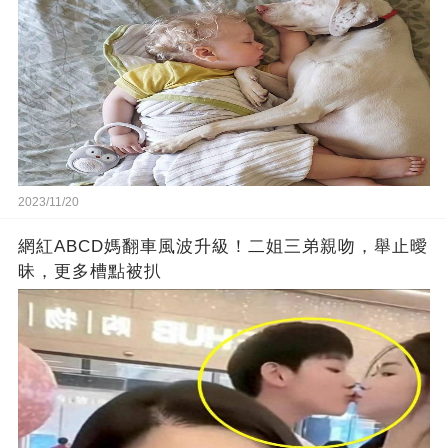
2023/11/20
網紅ABCD媽翻車風波升級！二姐三弟親吻，舉止曖
昧，更多槽點被扒