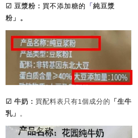
☑ 豆漿粉：
買不添加糖的
「
純豆漿
粉」。
☑ 牛奶：
買配料表只有1個成分的
「生牛
乳」
。