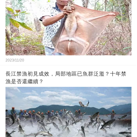
2023/11/20
長江禁漁初見成效，局部地區已魚群泛濫？十年禁
漁是否還繼續？