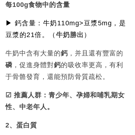
每100g食物中的含量
▶ 鈣含量：牛奶110mg>豆漿5mg，是
豆漿的21倍。（
牛奶勝出
）
牛奶中含有大量的
鈣
，并且還有豐富的
磷
，促進身體對
鈣
的吸收率更高，有利
于骨骼發育，還能預防骨質疏松。
☑ 推薦人群：青少年、孕婦和哺乳期女
性、中老年人。
2、蛋白質