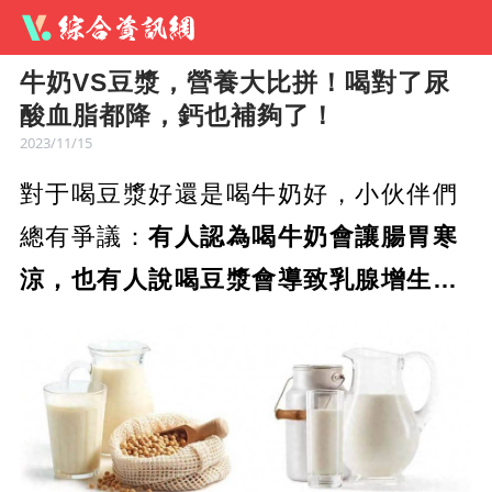
牛奶VS豆漿，營養大比拼！喝對了尿
酸血脂都降，鈣也補夠了！
2023/11/15
對于喝豆漿好還是喝牛奶好，小伙伴們
總有爭議：
有人認為喝牛奶會讓腸胃寒
涼，也有人說喝豆漿會導致乳腺增生…