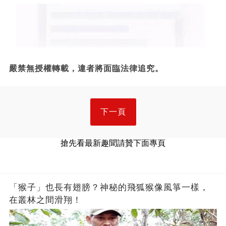
嚴禁無授權轉載，違者將面臨法律追究。
下一頁
搶先看最新趣聞請贊下面專頁
「猴子」也長有翅膀？神秘的飛狐猴像風箏一樣，
在叢林之間滑翔！