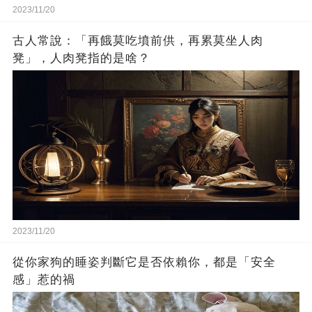
2023/11/20
古人常說：「再餓莫吃墳前供，再累莫坐人肉
凳」，人肉凳指的是啥？
2023/11/20
從你家狗的睡姿判斷它是否依賴你，都是「安全
感」惹的禍