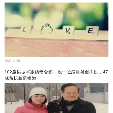
2023/11/20
102歲楊振寧跟嬌妻合影，他一臉嚴肅疑似不悅，47
歲翁帆臉還稚嫩