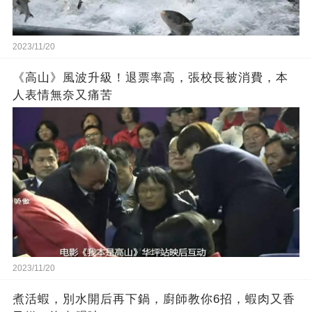
2023/11/20
《高山》風波升級！退票率高，張校長被消費，本
人表情無奈又痛苦
2023/11/20
煮活蝦，別水開后再下鍋，廚師教你6招，蝦肉又香