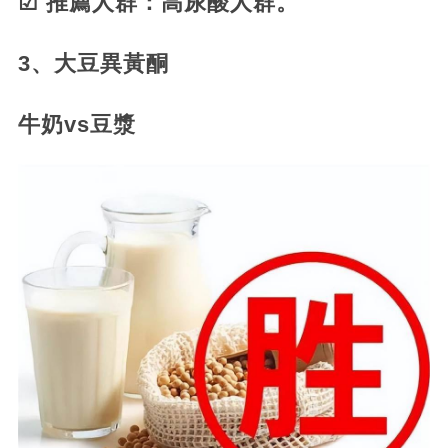
☑ 推薦人群：高尿酸人群。
3、大豆異黃酮
牛奶vs豆漿