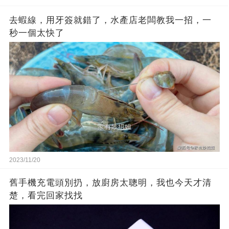
去蝦線，用牙簽就錯了，水產店老闆教我一招，一
秒一個太快了
2023/11/20
舊手機充電頭別扔，放廚房太聰明，我也今天才清
楚，看完回家找找