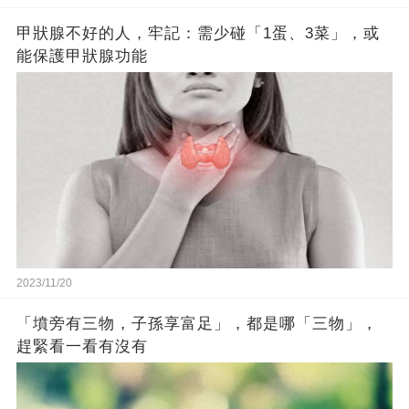
甲狀腺不好的人，牢記：需少碰「1蛋、3菜」，或
能保護甲狀腺功能
2023/11/20
「墳旁有三物，子孫享富足」，都是哪「三物」，
趕緊看一看有沒有