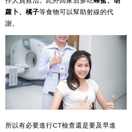
作人員救治。此外回家后多吃
蜂蜜、胡
蘿卜、橘子
等食物可以幫助射線的代
謝。
所以有必要進行CT檢查還是要及早進