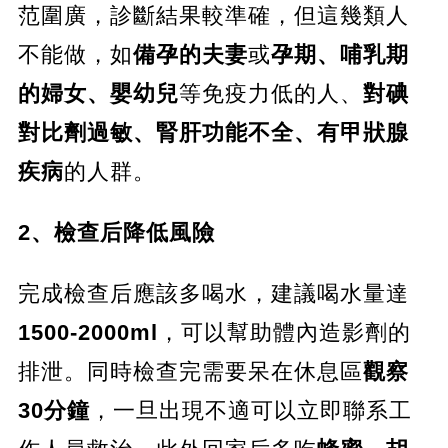
范圍廣，診斷結果較準確，但這幾類人
不能做，如
備孕的夫妻
或
孕期、哺乳期
的婦女、嬰幼兒
等免疫力低的人、
對碘
對比劑過敏、腎肝功能不全、有甲狀腺
疾病
的人群。
2、檢查后降低風險
完成檢查后應該多喝水，建議喝水量達
1500-2000ml
，可以幫助體內造影劑的
排泄。同時檢查完需要呆在休息區
觀察
30分鐘
，一旦出現不適可以立即聯系工