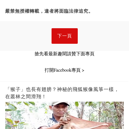
嚴禁無授權轉載，違者將面臨法律追究。
下一頁
搶先看最新趣聞請贊下面專頁
打開Facebook專頁 >
「猴子」也長有翅膀？神秘的飛狐猴像風箏一樣，
在叢林之間滑翔！