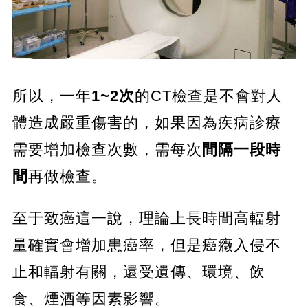
所以，一年
1~2次
的CT檢查是不會對人
體造成嚴重傷害的，如果因為疾病診療
需要增加檢查次數，需每次
間隔一段時
間
再做檢查。
至于致癌這一說，理論上長時間高輻射
量確實會增加患癌率，但是癌癥入侵不
止和輻射有關，還受遺傳、環境、飲
食、煙酒等因素影響。