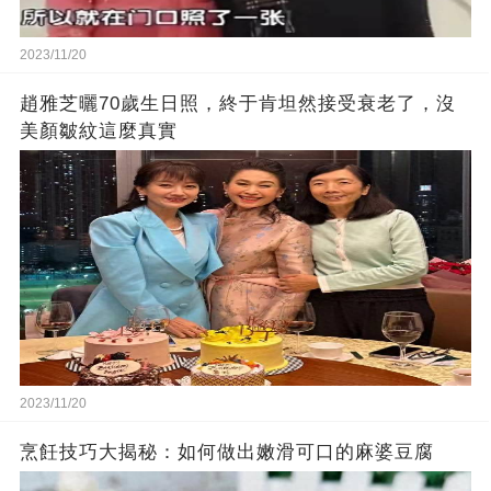
2023/11/20
趙雅芝曬70歲生日照，終于肯坦然接受衰老了，沒
美顏皺紋這麼真實
2023/11/20
烹飪技巧大揭秘：如何做出嫩滑可口的麻婆豆腐