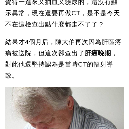
覺得一進來又抽血又驗尿的，還沒有顯
示異常，現在還要再做CT，是不是今天
不在這檢查出點什麼都走不了了？
結果才4個月后，陳大伯再次因為肝區疼
痛被送院，但這次卻查出了
肝癌晚期
，
對此他還堅持認為是當時CT的輻射導
致。