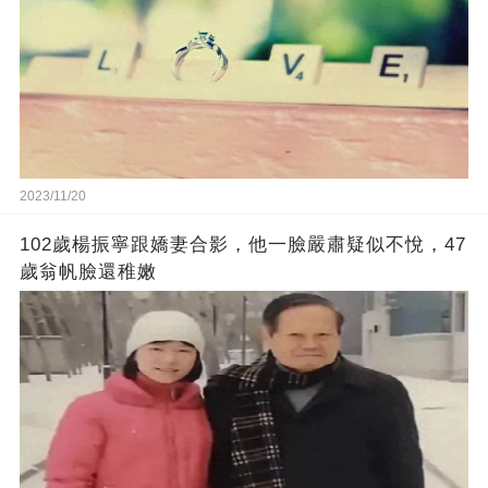
2023/11/20
102歲楊振寧跟嬌妻合影，他一臉嚴肅疑似不悅，47
歲翁帆臉還稚嫩