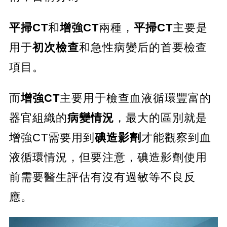
平掃CT
和
增強CT
兩種，
平掃CT
主要是
用于
初次檢查
和急性病變后的首要檢查
項目。
而
增強CT
主要用于檢查血液循環豐富的
器官組織的
病變情況
，最大的區別就是
增強CT需要用到
碘造影劑
才能觀察到血
液循環情況，但要注意，碘造影劑使用
前需要醫生評估有沒有過敏等不良反
應。