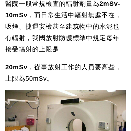
醫院一般常規檢查的輻射劑量為
2mSv-
10mSv
，而日常生活中輻射無處不在，
吸煙、捷運安檢甚至建筑物中的水泥也
有輻射，我國放射防護標準中規定每年
接受輻射的上限是
20mSv
，從事放射工作的人員要高些，
上限為50mSv。