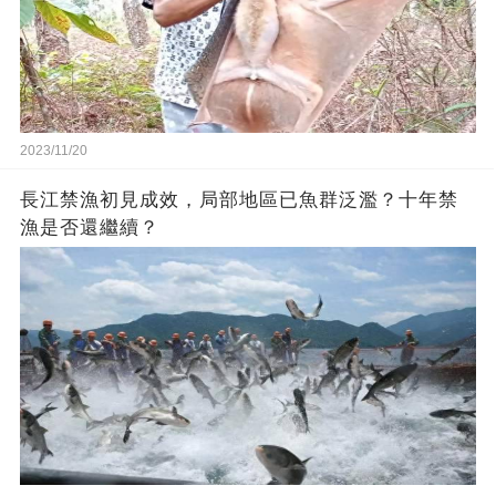
2023/11/20
長江禁漁初見成效，局部地區已魚群泛濫？十年禁
漁是否還繼續？