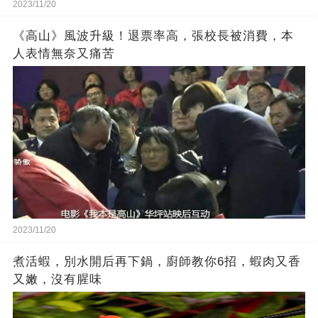
2023/11/20
《高山》風波升級！退票率高，張校長被消費，本
人表情無奈又痛苦
2023/11/20
煮活蝦，別水開后再下鍋，廚師教你6招，蝦肉又香
又嫩，沒有腥味