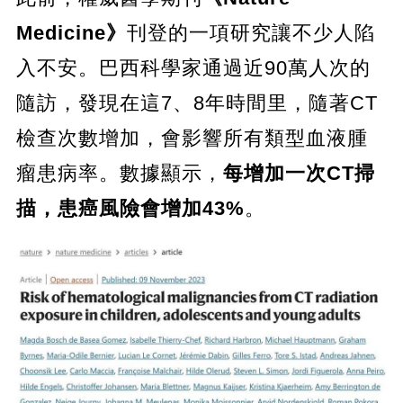
Medicine》
刊登的一項研究讓不少人陷
入不安。巴西科學家通過近90萬人次的
隨訪，發現在這7、8年時間里，隨著CT
檢查次數增加，會影響所有類型血液腫
瘤患病率。數據顯示，
每增加一次CT掃
描，患癌風險會增加43%
。