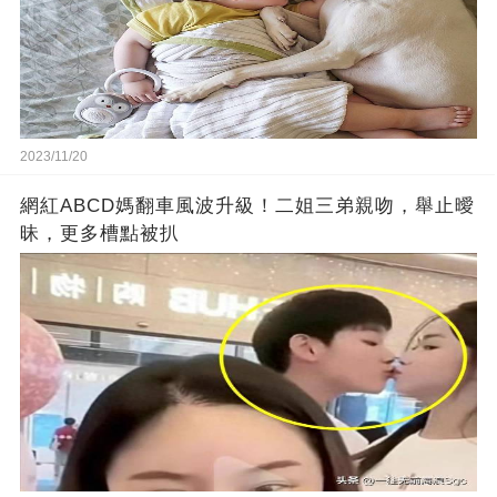
2023/11/20
網紅ABCD媽翻車風波升級！二姐三弟親吻，舉止曖
昧，更多槽點被扒