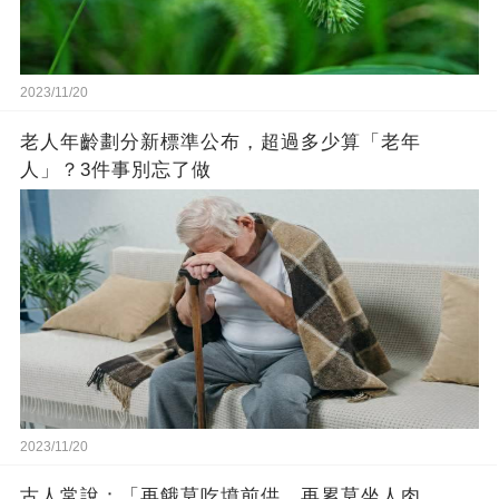
2023/11/20
老人年齡劃分新標準公布，超過多少算「老年
人」？3件事別忘了做
2023/11/20
古人常說：「再餓莫吃墳前供，再累莫坐人肉