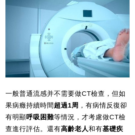
一般普通流感并不需要做CT檢查，但如
果病癥持續時間
超過1周
，有病情反復卻
有明顯
呼吸困難
等情況，才考慮做CT檢
查進行評估。還有
高齡老人
和有
基礎疾