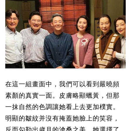
在這一組畫面中，我們可以看到嚴曉頻
素顏的真實一面。皮膚略顯蠟黃，但那
一抹自然的色調讓她看上去更加樸實。
明顯的皺紋并沒有掩蓋她臉上的笑容，
反而勾勒出歲月的滄桑之美。她選擇了