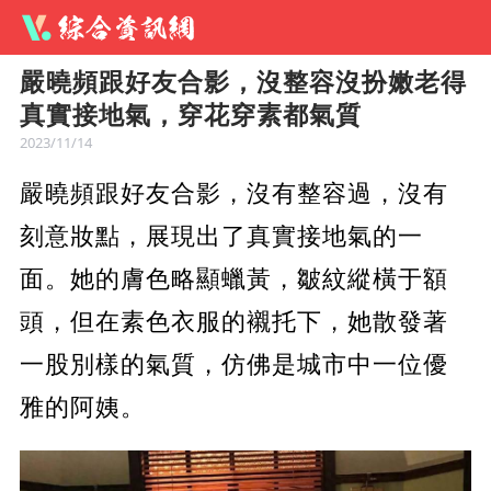
嚴曉頻跟好友合影，沒整容沒扮嫩老得
真實接地氣，穿花穿素都氣質
2023/11/14
嚴曉頻跟好友合影，沒有整容過，沒有
刻意妝點，展現出了真實接地氣的一
面。她的膚色略顯蠟黃，皺紋縱橫于額
頭，但在素色衣服的襯托下，她散發著
一股別樣的氣質，仿佛是城市中一位優
雅的阿姨。