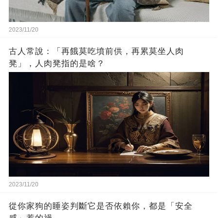
2023/11/20
古人常說：「再餓莫吃墳前供，再累莫坐人肉
凳」，人肉凳指的是啥？
2023/11/20
從你家狗的睡姿判斷它是否依賴你，都是「安全