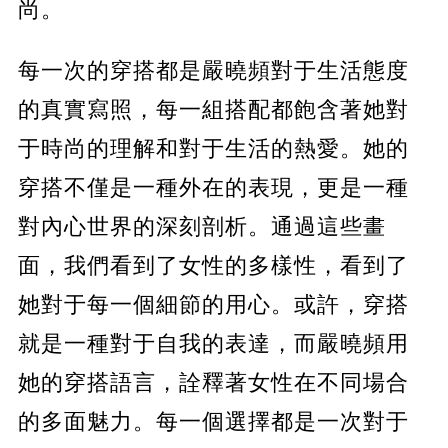
尚。
每一次的穿搭都是嚴曉頻對于生活態度
的真實寫照，每一組搭配都飽含著她對
于時尚的理解和對于生活的熱愛。她的
穿搭不僅是一種外在的表現，更是一種
對內心世界的深刻剖析。通過這些畫
面，我們看到了女性的多樣性，看到了
她對于每一個細節的用心。或許，穿搭
就是一種對于自我的表達，而嚴曉頻用
她的穿搭語言，詮釋著女性在不同場合
的多面魅力。每一個選擇都是一次對于