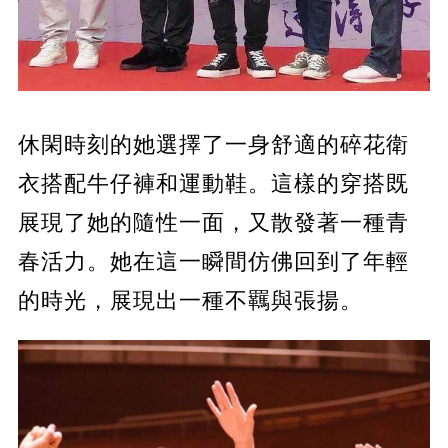
休閑時刻的她選擇了一身舒適的碎花衛
衣搭配牛仔褲和運動鞋。這樣的穿搭既
展現了她的隨性一面，又散發著一種青
春活力。她在這一瞬間仿佛回到了年輕
的時光，展現出一種不羈與張揚。