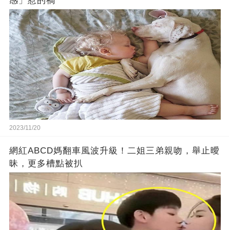
感」惹的禍
2023/11/20
網紅ABCD媽翻車風波升級！二姐三弟親吻，舉止曖
昧，更多槽點被扒