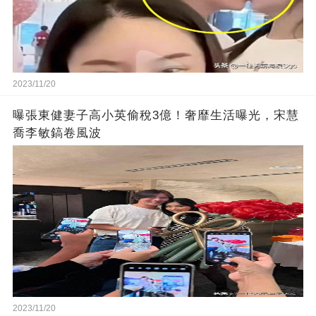
2023/11/20
曝張東健妻子高小英偷稅3億！奢靡生活曝光，宋慧
喬李敏鎬卷風波
2023/11/20