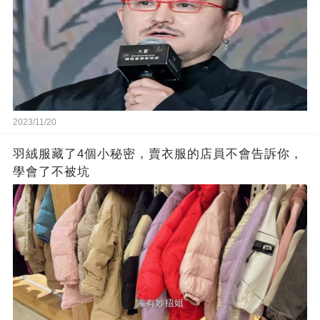
2023/11/20
羽絨服藏了4個小秘密，賣衣服的店員不會告訴你，
學會了不被坑