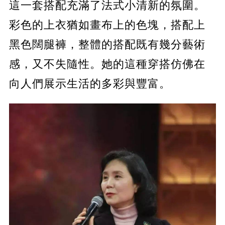
這一套搭配充滿了法式小清新的氛圍。
彩色的上衣猶如畫布上的色塊，搭配上
黑色闊腿褲，整體的搭配既有幾分藝術
感，又不失隨性。她的這種穿搭仿佛在
向人們展示生活的多彩與豐富。