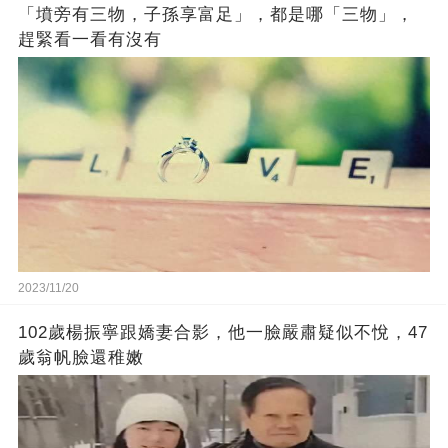
「墳旁有三物，子孫享富足」，都是哪「三物」，
趕緊看一看有沒有
2023/11/20
102歲楊振寧跟嬌妻合影，他一臉嚴肅疑似不悅，47
歲翁帆臉還稚嫩